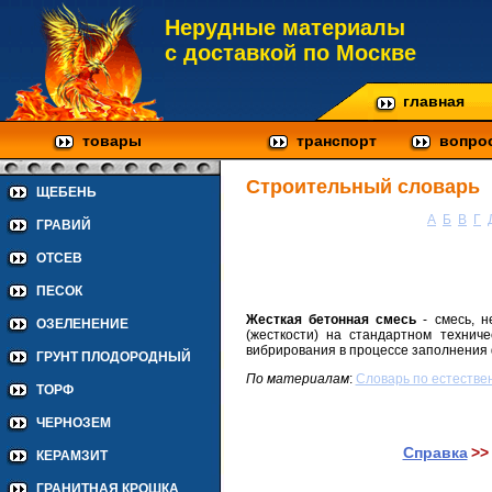
Нерудные материалы
с доставкой по Москве
главная
товары
транспорт
вопро
Строительный словарь
ЩЕБЕНЬ
А
Б
В
Г
ГРАВИЙ
ОТСЕВ
ПЕСОК
Жесткая бетонная смесь
- смесь, н
ОЗЕЛЕНЕНИЕ
(жесткости) на стандартном технич
вибрирования в процессе заполнения 
ГРУНТ ПЛОДОРОДНЫЙ
По материалам
:
Cловарь по естестве
ТОРФ
ЧЕРНОЗЕМ
Справка
>
КЕРАМЗИТ
ГРАНИТНАЯ КРОШКА