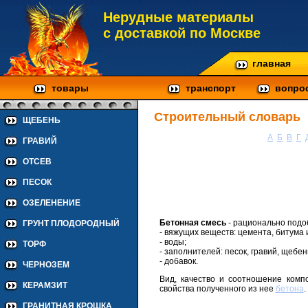
Нерудные материалы
с доставкой по Москве
главная
товары
транспорт
вопро
Строительный словарь
ЩЕБЕНЬ
А
Б
В
Г
ГРАВИЙ
ОТСЕВ
ПЕСОК
ОЗЕЛЕНЕНИЕ
Бетонная смесь
- рационально подо
ГРУНТ ПЛОДОРОДНЫЙ
- вяжущих веществ: цемента, битума и 
- воды;
ТОРФ
- заполнителей: песок, гравий, щебень
- добавок.
ЧЕРНОЗЕМ
Вид, качество и соотношение комп
КЕРАМЗИТ
свойства полученного из нее
бетона
.
ГРАНИТНАЯ КРОШКА