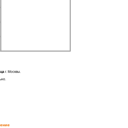
ьца
г. Москвы.
ьно.
нение