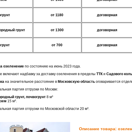
грунт
от 1180
договорная
родный грунт
от 1300
договорная
грунт
от 700
договорная
а озеленение
по состоянию на июнь 2023 года.
е включают надбавку за доставку озеленения в пределы
ТТК
и
Садового кол
ка
на значительное расстояние в
Московскую область
оговаривается отдел
льная партия отгрузки по Москве:
ородный грунт, почвогрунт
8 м³
озем
15 м³.
льная партия отгрузки по Московской области 20 м³.
Описание товара: озеле