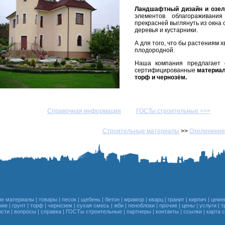
Ландшафтный дизайн и озел
элементов облагораживани
прекрасней выглянуть из окна 
деревья и кустарники.
А для того, что бы растениям 
плодородной.
Наша компания предлагает 
сертифицированные
материал
торф и чернозём.
Справочная информация
ГОСТы строительные >>>
Строительные материалы
>>
Озеленение
ые материалы
|
товары
|
песок
|
щебень
|
бетон
|
мрамор
|
кварц
|
гранит
|
кирпич
|
цеме
ние
|
грунт
|
торф
|
чернозем
|
сухая смесь
|
жби
|
пеноблоки
|
прочие
|
цены
|
услуги
|
т
ости
|
вопросы
|
справка
|
ГОСТы строительные
|
партнеры
|
контакты
|
ссылки
|
карта 