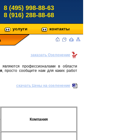
8 (495) 998-88-63
8 (916) 288-88-68
услуги
контакты
а
заказать Озеленение
И являются профессионалами в области
я
, просто сообщите нам для каких работ
скачать Цены на озеленение
Компания