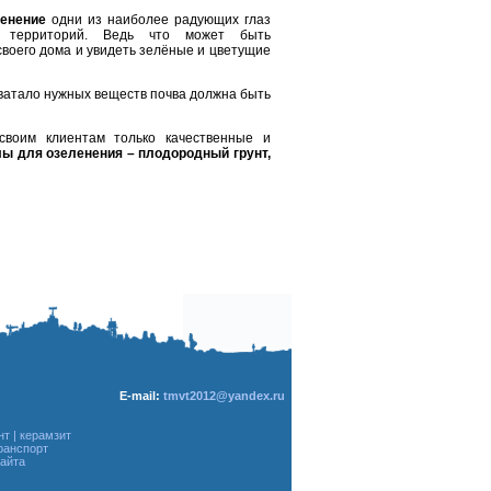
енение
одни из наиболее радующих глаз
я территорий. Ведь что может быть
своего дома и увидеть зелёные и цветущие
хватало нужных веществ почва должна быть
своим клиентам только качественные и
ы для озеленения – плодородный грунт,
E-mail:
tmvt2012@yandex.ru
нт
|
керамзит
ранспорт
сайта