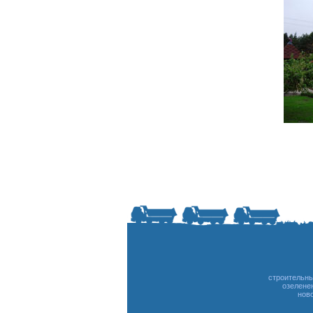
строительн
озелене
нов