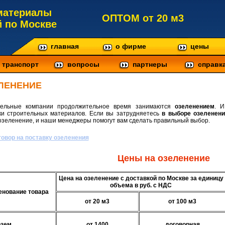
материалы
ОПТОМ от 20 м3
й по Москве
главная
о фирме
цены
транспорт
вопросы
партнеры
справк
ЛЕНЕНИЕ
тельные компании продолжительное время занимаются
озеленением
. 
ки строительных материалов. Если вы затрудняетесь
в выборе озеленени
озеленение, и наши менеджеры помогут вам сделать правильный выбор.
говор на поставку озеленения
Цены на озеленение
Цена на озеленение с доставкой по Москве за единицу
объема в руб. с НДС
нование товара
от 20 м3
от 100 м3
озем
от 1400
договорная