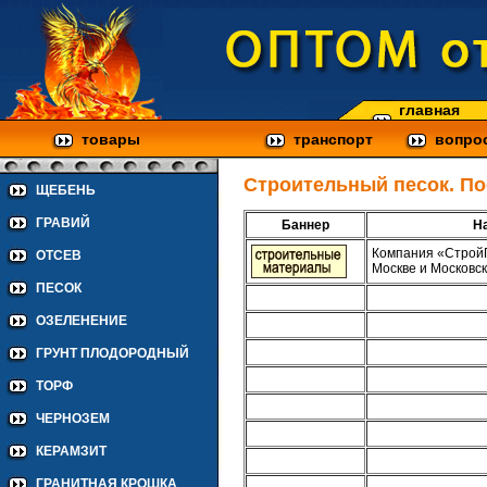
главная
товары
транспорт
вопро
Строительный песок. По
ЩЕБЕНЬ
ГРАВИЙ
Баннер
На
Компания «Строй
ОТСЕВ
Москве и Московск
ПЕСОК
ОЗЕЛЕНЕНИЕ
ГРУНТ ПЛОДОРОДНЫЙ
ТОРФ
ЧЕРНОЗЕМ
КЕРАМЗИТ
ГРАНИТНАЯ КРОШКА