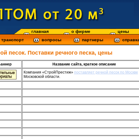
главная
о фирме
цены
транспорт
вопросы
партнеры
справк
ой песок. Поставки речного песка, цены
аннер
Название сайта, краткое описание
Компания «СтройПрестиж»
поставляет речной песок по Москве
Московской области.