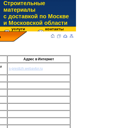
Строительные
материалы
с доставкой по Москве
и Московской области
услуги
контакты
а
Адрес в Интернет
и
s-prestizh.webavtor.ru