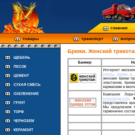
главная
товары
транспорт
вопро
Брюки. Женский трикота
ЩЕБЕНЬ
Баннер
На
ПЕСОК
Интернет магазин
купить брюки в 
ЦЕМЕНТ
женские брюки пр
эластаном, брюк
СУХАЯ СМЕСЬ
карманами и многи
ОЗЕЛЕНЕНИЕ
Компания Лори
производителя
.
ГРУНТ
представлена кр
Мы предлагаем т
гармонично состав
ТОРФ
ЧЕРНОЗЕМ
КЕРАМЗИТ