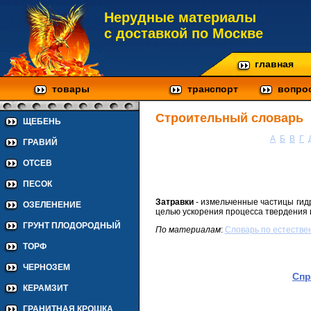
Нерудные материалы
с доставкой по Москве
главная
товары
транспорт
вопро
Строительный словарь
ЩЕБЕНЬ
А
Б
В
Г
ГРАВИЙ
ОТСЕВ
ПЕСОК
Затравки
- измельченные частицы гид
ОЗЕЛЕНЕНИЕ
целью ускорения процесса твердения
ГРУНТ ПЛОДОРОДНЫЙ
По материалам
:
Cловарь по естестве
ТОРФ
ЧЕРНОЗЕМ
Спр
КЕРАМЗИТ
ГРАНИТНАЯ КРОШКА