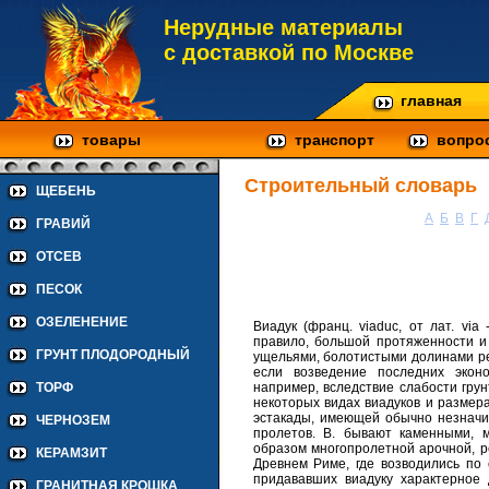
Нерудные материалы
с доставкой по Москве
главная
товары
транспорт
вопро
Строительный словарь
ЩЕБЕНЬ
А
Б
В
Г
ГРАВИЙ
ОТСЕВ
ПЕСОК
ОЗЕЛЕНЕНИЕ
Виадук (франц. viaduc, от лат. via
правило, большой протяженности и 
ГРУНТ ПЛОДОРОДНЫЙ
ущельями, болотистыми долинами рек
если возведение последних эконо
например, вследствие слабости гру
ТОРФ
некоторых видах виадуков и размера
эстакады, имеющей обычно незнач
ЧЕРНОЗЕМ
пролетов. В. бывают каменными, 
образом многопролетной арочной, р
КЕРАМЗИТ
Древнем Риме, где возводились по 
придававших виадуку характерное
ГРАНИТНАЯ КРОШКА