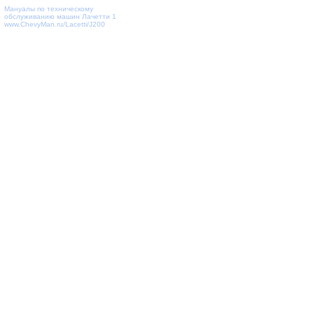
Мануалы по техническому
обслуживанию машин Лачетти 1
www.ChevyMan.ru/Lacetti/J200