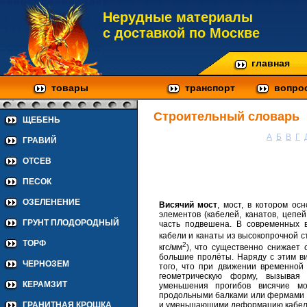
Нерудные материалы
с доставкой по Москве
главная
товары
транспорт
вопро
Строительный словарь
ЩЕБЕНЬ
А
Б
В
Г
ГРАВИЙ
ОТСЕВ
ПЕСОК
ОЗЕЛЕНЕНИЕ
Висячий мост
, мост, в котором ос
элементов (кабелей, канатов, цепе
ГРУНТ ПЛОДОРОДНЫЙ
часть подвешена. В современных 
кабели и канаты из высокопрочной с
ТОРФ
2
кгс/мм
), что существенно снижает 
большие пролёты. Наряду с этим в
ЧЕРНОЗЕМ
того, что при движении временной 
геометрическую форму, вызывая
КЕРАМЗИТ
уменьшения прогибов висячие м
продольными балками или фермами 
и уменьшающими деформацию кабел
ГРАНИТНАЯ КРОШКА