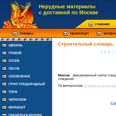
Нерудные материалы
с доставкой по Москве
главная
товары
транспорт
вопро
Строительный словарь
ЩЕБЕНЬ
А
Б
В
Г
ГРАВИЙ
ОТСЕВ
ПЕСОК
Монтаж
- фиксированный набор отве
ОЗЕЛЕНЕНИЕ
отведений.
ГРУНТ ПЛОДОРОДНЫЙ
По материалам
:
Cловарь по естестве
ТОРФ
ЧЕРНОЗЕМ
Сп
КЕРАМЗИТ
ГРАНИТНАЯ КРОШКА