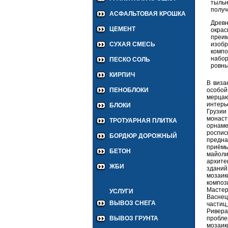
тыльн
получ
АСФАЛЬТОВАЯ КРОШКА
Древн
ЦЕМЕНТ
окрас
преи
изобр
СУХАЯ СМЕСЬ
компо
набор
ПЕСКО СОЛЬ
ровны
КИРПИЧ
В виза
особой
ПЕНОБЛОКИ
мерцаю
интерь
БЛОКИ
Грузии
монас
ТРОТУАРНАЯ ПЛИТКА
орнаме
роспи
БОРДЮР ДОРОЖНЫЙ
предна
приёмы
БЕТОН
майоли
архите
ЖБИ
зданий
мозаик
композ
Мастер
УСЛУГИ
Васнец
ВЫВОЗ СНЕГА
частиц
Ривера
пробле
ВЫВОЗ ГРУНТА
мозаик