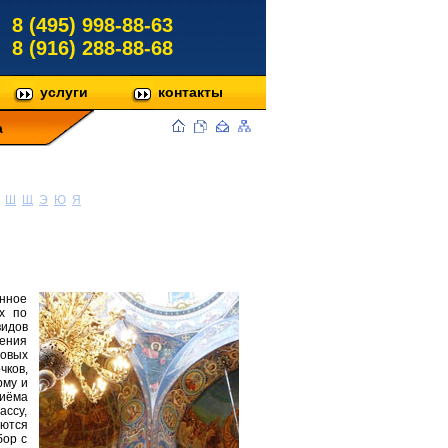
8 (495) 998-88-63
8 (916) 288-88-68
услуги
контакты
а
Ш
Щ
Э
Ю
Я
енное
х по
видов
шения
ковых
чков,
рму и
риёма
ассу,
аются
бор с