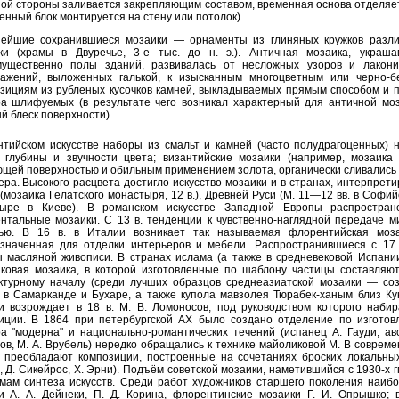
ой стороны заливается закрепляющим составом, временная основа отделяе
енный блок монтируется на стену или потолок).
ейшие сохранившиеся мозаики — орнаменты из глиняных кружков разли
ки (храмы в Двуречье, 3-е тыс. до н. э.). Античная мозаика, украш
мущественно полы зданий, развивалась от несложных узоров и лакони
ажений, выложенных галькой, к изысканным многоцветным или черно-б
зициям из рубленых кусочков камней, выкладываемых прямым способом и 
а шлифуемых (в результате чего возникал характерный для античной мо
й блеск поверхности).
нтийском искусстве наборы из смальт и камней (часто полудрагоценных) 
 глубины и звучности цвета; византийские мозаики (например, мозаика
щей поверхностью и обильным применением золота, органически сливались 
ера. Высокого расцвета достигло искусство мозаики и в странах, интерпрет
 (мозаика Гелатского монастыря, 12 в.), Древней Руси (М. 11—12 вв. в Соф
тыре в Киеве). В романском искусстве Западной Европы распростран
нтальные мозаики. С 13 в. тенденции к чувственно-наглядной передаче м
сью. В 16 в. в Италии возникает так называемая флорентийская моз
значенная для отделки интерьеров и мебели. Распространившиеся с 17 
 масляной живописи. В странах ислама (а также в средневековой Испании
ковая мозаика, в которой изготовленные по шаблону частицы составляю
ктурному началу (среди лучших образцов среднеазиатской мозаики — со
 в Самарканде и Бухаре, а также купола мавзолея Тюрабек-ханым близ Кун
и возрождает в 18 в. М. В. Ломоносов, под руководством которого наб
иции. В 1864 при петербургской АХ было создано отделение по изготов
а "модерна" и национально-романтических течений (испанец А. Гауди, авс
ов, М. А. Врубель) нередко обращались к технике майоликовой М. В соврем
, преобладают композиции, построенные на сочетаниях броских локальных 
, Д. Сикейрос, Х. Эрни). Подъём советской мозаики, наметившийся с 1930-х 
мам синтеза искусств. Среди работ художников старшего поколения наиб
и А. А. Дейнеки, П. Д. Корина, флорентинские мозаики Г. И. Опрышко; 