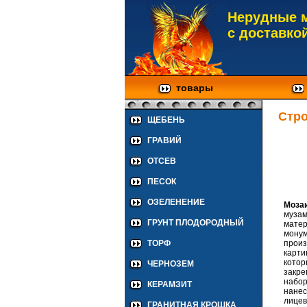
Нерудные 
с доставко
товары
Стр
ЩЕБЕНЬ
ГРАВИЙ
ОТСЕВ
ПЕСОК
ОЗЕЛЕНЕНИЕ
Моза
муза
ГРУНТ ПЛОДОРОДНЫЙ
матер
монум
произ
ТОРФ
карти
котор
ЧЕРНОЗЕМ
закре
набор
КЕРАМЗИТ
нанес
лицев
ГРАНИТНАЯ КРОШКА