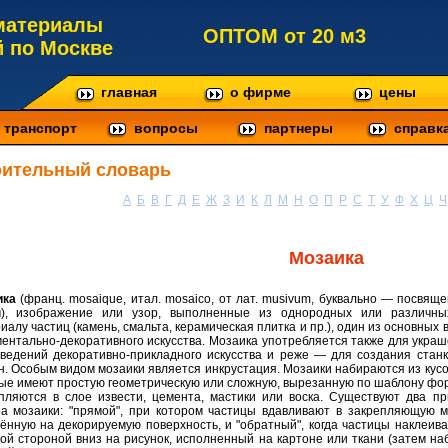
материалы
ОПТОМ от 20 м3
й по Москве
главная
о фирме
цены
транспорт
вопросы
партнеры
справк
оительный словарь
А
Б
В
Г
Д
Е
Ж
З
И
К
Л
М
Н
О
П
Р
С
Т
У
Ф
Х
Ц
Ч
Мозаика
ика
(франц. mosaique, итал. mosaico, от лат. musivum, буквально — посвящ
м), изображение или узор, выполненные из однородных или различны
иалу частиц (камень, смальта, керамическая плитка и пр.), один из основных 
ентально-декоративного искусства. Мозаика употребляется также для укра
ведений декоративно-прикладного искусства и реже — для создания стан
н. Особым видом мозаики является инкрустация. Мозаики набираются из кусо
ые имеют простую геометрическую или сложную, вырезанную по шаблону фо
пляются в слое извести, цемента, мастики или воска. Существуют два п
а мозаики: "прямой", при котором частицы вдавливают в закрепляющую м
ённую на декорируемую поверхность, и "обратный", когда частицы наклеив
ой стороной вниз на рисунок, исполненный на картоне или ткани (затем на