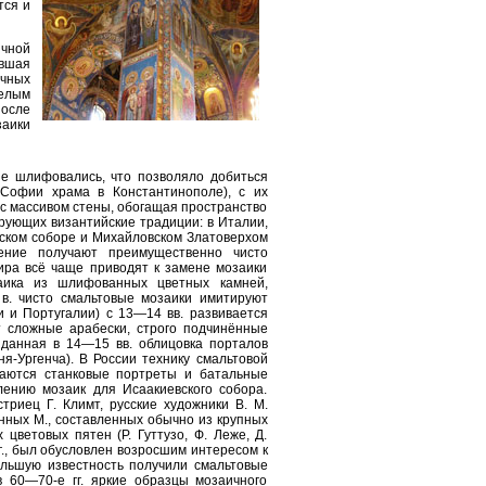
тся и
чной
авшая
чных
елым
после
заики
не шлифовались, что позволяло добиться
 Софии храма в Константинополе), с их
с массивом стены, обогащая пространство
ирующих византийские традиции: в Италии,
ийском соборе и Михайловском Златоверхом
ение получают преимущественно чисто
ира всё чаще приводят к замене мозаики
аика из шлифованных цветных камней,
в. чисто смальтовые мозаики имитируют
 и Португалии) с 13—14 вв. развивается
т сложные арабески, строго подчинённые
зданная в 14—15 вв. облицовка порталов
я-Ургенча). В России технику смальтовой
ираются станковые портреты и батальные
лению мозаик для Исаакиевского собора.
триец Г. Климт, русские художники В. М.
енных М., составленных обычно из крупных
цветовых пятен (Р. Гуттузо, Ф. Леже, Д.
гг., был обусловлен возросшим интересом к
ольшую известность получили смальтовые
в 60—70-е гг. яркие образцы мозаичного