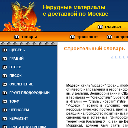
Нерудные материалы
с доставкой по Москве
главная
товары
транспорт
вопро
Строительный словарь
ЩЕБЕНЬ
А
Б
В
Г
ГРАВИЙ
ОТСЕВ
ПЕСОК
ОЗЕЛЕНЕНИЕ
Модерн
, стиль "модерн" (франц. mo
стилевого направления в европейско
ГРУНТ ПЛОДОРОДНЫЙ
вв. В Бельгии, Великобритании и США 
в Германии — "югендстиль" (Jugendsti
в Италии — "стиль Либерти" ("stile 
ТОРФ
"Модерн " возник в условиях кр
неоромантического протеста против
ЧЕРНОЗЕМ
реакция на господство позитивизма 
символизма и эстетизма, "философи
КЕРАМЗИТ
теоретиков (бельгиец Х. К. ван де 
Морриса), должен был стать ст
ГРАНИТНАЯ КРОШКА