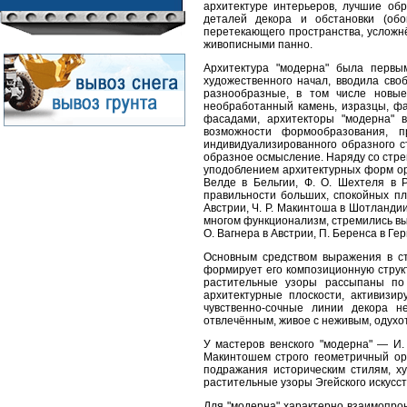
архитектуре интерьеров, лучшие об
деталей декора и обстановки (обо
перетекающего пространства, усложн
живописными панно.
Архитектура "модерна" была первы
художественного начал, вводила сво
разнообразные, в том числе новые
необработанный камень, изразцы, ф
фасадами, архитекторы "модерна" 
возможности формообразования, п
индивидуализированного образного с
образное осмысление. Наряду со стре
уподоблением архитектурных форм орг
Велде в Бельгии, Ф. О. Шехтеля в Р
правильности больших, спокойных пло
Австрии, Ч. Р. Макинтоша в Шотланди
многом функционализм, стремились выя
О. Вагнера в Австрии, П. Беренса в Гер
Основным средством выражения в ст
формирует его композиционную струк
растительные узоры рассыпаны по 
архитектурные плоскости, активизир
чувственно-сочные линии декора н
отвлечённым, живое с неживым, одухо
У мастеров венского "модерна" — И.
Макинтошем строго геометричный ор
подражания историческим стилям, х
растительные узоры Эгейского искусст
Для "модерна" характерно взаимопрон