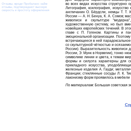
во всех видах искусства структурно 
Отзывы, вроде
Пробаланс займ
отзывы
, подтверждают высокую
Литография, ксилография, искусство 
скорость и простоту оформления
англичанин О. Бёрдсли, немцы Т. Т. 
России — А. Н. Бенуа, К. А. Сомов; ма
живописи и скульптуре "модерна"
художественную систему, но был вме
новейших европейских течений. В эт
главе с П. Гогеном. Картины и па
эмоциональной организации. Поэтому 
встречающееся в ней парадоксальное
со скульптурной чёткостью и осязаемос
России). Выразительность живописи д
России, Э. Мунк в Норвегии), тонко н
символике линии и цвета, к темам миро
формы и силуэта характерны для ск
прикладного искусства, уподобляющ
железные изделия А. Гауди; металлич
Франции; стеклянные сосуды Л. К. Ти
лаконизму форм проявилось в мебели Ч
По материалам
: Большая советская 
Сп