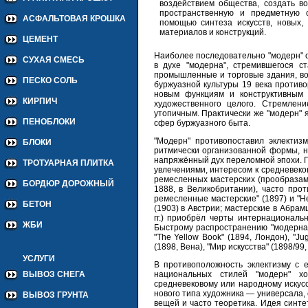
воздействием общества, создать в
пространственную и предметную 
АСФАЛЬТОВАЯ КРОШКА
помощью синтеза искусств, новых
материалов и конструкций.
ЦЕМЕНТ
Наиболее последовательно "модерн" 
СУХАЯ СМЕСЬ
в духе "модерна", стремившегося с
промышленные и торговые здания, во
ПЕСКО СОЛЬ
буржуазной культуры 19 века против
новым функциям и конструктивным 
КИРПИЧ
художественного целого. Стремлен
утопичным. Практически же "модерн"
ПЕНОБЛОКИ
сфер буржуазного быта.
"Модерн" противопоставил эклектизм
БЛОКИ
ритмически организованной формы, н
напряжённый дух переломной эпохи. П
ТРОТУАРНАЯ ПЛИТКА
увлечениями, интересом к средневеко
ремесленных мастерских (прообразами
БОРДЮР ДОРОЖНЫЙ
1888, в Великобритании), часто про
ремесленные мастерские" (1897) и "Н
БЕТОН
(1903) в Австрии; мастерские в Абрам
гг.) приобрёл черты интернациональ
ЖБИ
Быстрому распространению "модерна" 
"The Yellow Book" (1894, Лондон), "Ju
(1898, Вена), "Мир искусства" (1898/99,
УСЛУГИ
В противоположность эклектизму с 
национальных стилей "модерн" хо
ВЫВОЗ СНЕГА
средневековому или народному искусс
нового типа художника — универсала,
ВЫВОЗ ГРУНТА
вещей и часто теоретика. Идея синте