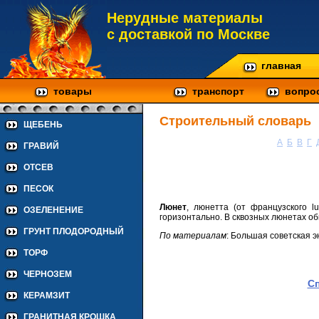
Нерудные материалы
с доставкой по Москве
главная
товары
транспорт
вопро
Строительный словарь
ЩЕБЕНЬ
А
Б
В
Г
ГРАВИЙ
ОТСЕВ
ПЕСОК
Люнет
, люнетта (от французского l
ОЗЕЛЕНЕНИЕ
горизонтально. В сквозных люнетах о
ГРУНТ ПЛОДОРОДНЫЙ
По материалам
: Большая советская 
ТОРФ
ЧЕРНОЗЕМ
С
КЕРАМЗИТ
ГРАНИТНАЯ КРОШКА