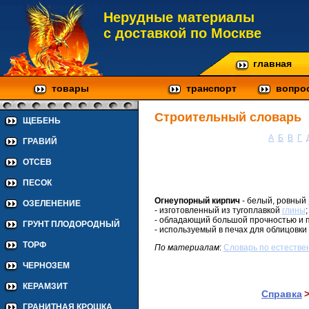
Нерудные материалы
с доставкой по Москве
главная
товары
транспорт
вопро
Строительный словарь
ЩЕБЕНЬ
А
Б
В
Г
ГРАВИЙ
ОТСЕВ
ПЕСОК
Огнеупорный кирпич
- белый, ровный
ОЗЕЛЕНЕНИЕ
- изготовленный из тугоплавкой
глины
;
- обладающий большой прочностью и 
ГРУНТ ПЛОДОРОДНЫЙ
- используемый в печах для облицовки
ТОРФ
По материалам
:
Cловарь по естестве
ЧЕРНОЗЕМ
КЕРАМЗИТ
Справка
ГРАНИТНАЯ КРОШКА