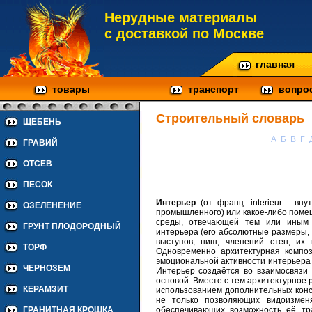
Нерудные материалы
с доставкой по Москве
главная
товары
транспорт
вопро
Строительный словарь
ЩЕБЕНЬ
А
Б
В
Г
ГРАВИЙ
ОТСЕВ
ПЕСОК
Интерьер
(от франц. interieur - вну
ОЗЕЛЕНЕНИЕ
промышленного) или какое-либо помеще
среды, отвечающей тем или иным 
ГРУНТ ПЛОДОРОДНЫЙ
интерьера (его абсолютные размеры, 
выступов, ниш, членений стен, их 
ТОРФ
Одновременно архитектурная компо
эмоциональной активности интерьера 
ЧЕРНОЗЕМ
Интерьер создаётся во взаимосвязи 
основой. Вместе с тем архитектурное 
КЕРАМЗИТ
использованием дополнительных конст
не только позволяющих видоизмен
обеспечивающих возможность её тр
ГРАНИТНАЯ КРОШКА