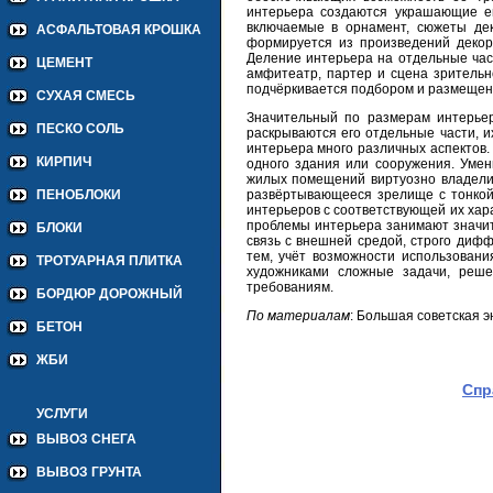
интерьера создаются украшающие ег
включаемые в орнамент, сюжеты де
АСФАЛЬТОВАЯ КРОШКА
формируется из произведений декора
Деление интерьера на отдельные част
ЦЕМЕНТ
амфитеатр, партер и сцена зрительн
подчёркивается подбором и размещен
СУХАЯ СМЕСЬ
Значительный по размерам интерье
ПЕСКО СОЛЬ
раскрываются его отдельные части, и
интерьера много различных аспектов
КИРПИЧ
одного здания или сооружения. Уме
жилых помещений виртуозно владели 
развёртывающееся зрелище с тонкой
ПЕНОБЛОКИ
интерьеров с соответствующей их хар
проблемы интерьера занимают значит
БЛОКИ
связь с внешней средой, строго диф
тем, учёт возможности использован
ТРОТУАРНАЯ ПЛИТКА
художниками сложные задачи, реше
требованиям.
БОРДЮР ДОРОЖНЫЙ
По материалам
: Большая советская 
БЕТОН
ЖБИ
Спр
УСЛУГИ
ВЫВОЗ СНЕГА
ВЫВОЗ ГРУНТА