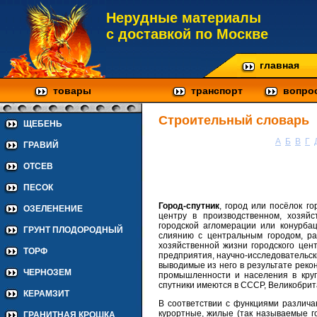
Нерудные материалы
с доставкой по Москве
главная
товары
транспорт
вопро
Строительный словарь
ЩЕБЕНЬ
А
Б
В
Г
ГРАВИЙ
ОТСЕВ
ПЕСОК
Город-спутник
, город или посёлок г
ОЗЕЛЕНЕНИЕ
центру в производственном, хозяй
городской агломерации или конурбац
ГРУНТ ПЛОДОРОДНЫЙ
слиянию с центральным городом, ра
хозяйственной жизни городского цен
ТОРФ
предприятия, научно-исследовательски
выводимые из него в результате реко
ЧЕРНОЗЕМ
промышленности и населения в круп
спутники имеются в СССР, Великобрит
КЕРАМЗИТ
В соответствии с функциями различа
курортные, жилые (так называемые го
ГРАНИТНАЯ КРОШКА