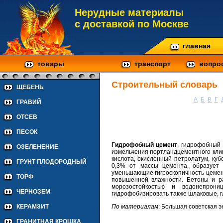
Нерудные материалы
с доставкой по Москве
главная
товары
транспорт
вопро
Строительный словарь
ЩЕБЕНЬ
А
Б
В
Г
ГРАВИЙ
ОТСЕВ
ПЕСОК
Гидрофобный цемент
, гидрофобный
ОЗЕЛЕНЕНИЕ
измельчения портландцементного кли
кислота, окисленный петролатум, кубо
ГРУНТ ПЛОДОРОДНЫЙ
0,3% от массы цемента, образует 
уменьшающие гигроскопичность цемен
ТОРФ
повышенной влажности. Бетоны и р
морозостойкостью и водонепрон
ЧЕРНОЗЕМ
гидрофобизировать также шлаковые, г
По материалам
: Большая советская 
КЕРАМЗИТ
ГРАНИТНАЯ КРОШКА