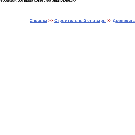
териалам
: Большая советская энциклопедия
Справка
>>
Строительный словарь
>>
Древесина