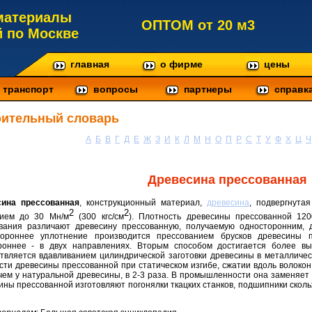
материалы
ОПТОМ от 20 м3
й по Москве
главная
о фирме
цены
транспорт
вопросы
партнеры
справк
оительный словарь
А
Б
В
Г
Д
Е
Ж
З
И
К
Л
М
Н
О
П
Р
С
Т
У
Ф
Х
Ц
Ч
Древесина прессованная
сина прессованная
, конструкционный материал,
древесина
, подвергнута
2
2
ием до 30 Мн/м
(300 кгс/см
). Плотность древесины прессованной 1200
вания различают древесину прессованную, получаемую односторонним, 
ороннее уплотнение производится прессованием брусков древесины 
роннее - в двух направлениях. Вторым способом достигается более вы
твляется вдавливанием цилиндрической заготовки древесины в металличе
сти древесины прессованной при статическом изгибе, сжатии вдоль волокон
чем у натуральной древесины, в 2-3 раза. В промышленности она заменяет 
ины прессованной изготовляют погонялки ткацких станков, подшипники скол