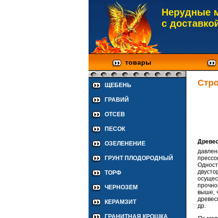
Нерудные 
с доставко
товары
Стр
ЩЕБЕНЬ
ГРАВИЙ
ОТСЕВ
ПЕСОК
Древе
ОЗЕЛЕНЕНИЕ
давлен
прессо
ГРУНТ ПЛОДОРОДНЫЙ
Одност
двусто
ТОРФ
осущес
прочно
ЧЕРНОЗЕМ
выше, 
древес
КЕРАМЗИТ
др.
ГРАНИТНАЯ КРОШКА