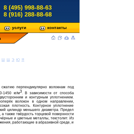
8 (495) 998-88-63
8 (916) 288-88-68
услуги
контакты
а
Ш
Щ
Э
Ю
Я
я сжатию перпендикулярно волокнам под
3
-1450 кг/м
. В зависимости от способа
двусторонним и контурным уплотнением.
поперёк волокон в одном направлении,
сокая плотность. Контурное уплотнение
ский цилиндр меньшего диаметра. Предел
, а также твёрдость торцевой поверхности
чёрные и цветные металлы, текстолит. Из
ьжения, работающие в абразивной среде, и