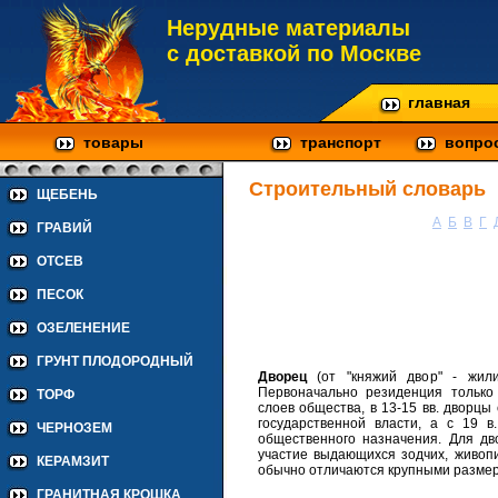
Нерудные материалы
с доставкой по Москве
главная
товары
транспорт
вопро
Строительный словарь
ЩЕБЕНЬ
А
Б
В
Г
ГРАВИЙ
ОТСЕВ
ПЕСОК
ОЗЕЛЕНЕНИЕ
ГРУНТ ПЛОДОРОДНЫЙ
Дворец
(от "княжий двор" - жили
Первоначально резиденция только
ТОРФ
слоев общества, в 13-15 вв. дворц
государственной власти, а с 19 в
ЧЕРНОЗЕМ
общественного назначения. Для дв
участие выдающихся зодчих, живопи
КЕРАМЗИТ
обычно отличаются крупными разме
ГРАНИТНАЯ КРОШКА