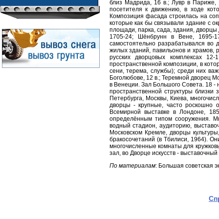
близ Мадрида, 16 в.; Лувр в Париже,
посетителя к движению, в ходе кот
Композиция фасада строилась на соп
которые как бы связывали здание с о
площади, парка, сада, здания, дворц
1705-24; Шёнбрунн в Вене, 1695-
самостоятельно разрабатывался во д
жилых зданий, павильонов и храмов, 
русских дворцовых комплексах 12-
пространственной композиции, в кото
сени, терема, службы); среди них ва
Боголюбове, 12 в.; Теремной дворец Мо
в Венеции. Зал Большого Совета. 18 -
пространственной структуры близки 
Петербурга, Москвы, Киева, многочис
дворцы - крупные, часто роскошно 
Всемирной выставке в Лондоне, 185
определённым типом сооружения. М
водный стадион, аудиторию, выставоч
Московском Кремле, дворцы культуры,
бракосочетаний (в Тбилиси, 1964). О
многочисленные комнаты для кружков
зал, во Дворце искусств - выставочный
По материалам
: Большая советская 
Сп