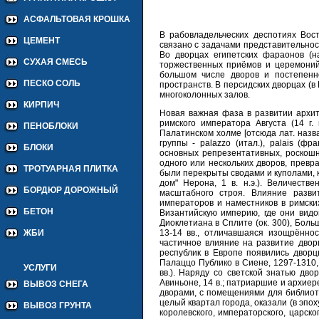
АСФАЛЬТОВАЯ КРОШКА
В рабовладельческих деспотиях Вос
ЦЕМЕНТ
связано с задачами представительнос
Во дворцах египетских фараонов (на
СУХАЯ СМЕСЬ
торжественных приёмов и церемоний, 
большом числе дворов и постепенн
ПЕСКО СОЛЬ
пространств. В персидских дворцах (в 
многоколонных залов.
КИРПИЧ
Новая важная фаза в развитии архит
римского императора Августа (14 г.
ПЕНОБЛОКИ
Палатинском холме [отсюда лат. назв
группы - palazzo (итал.), palais (ф
БЛОКИ
основных репрезентативных, роскошно
одного или нескольких дворов, прев
ТРОТУАРНАЯ ПЛИТКА
были перекрыты сводами и куполами, 
дом" Нерона, 1 в. н.э.). Величест
БОРДЮР ДОРОЖНЫЙ
масштабного строя. Влияние разви
императоров и наместников в римских
БЕТОН
Византийскую империю, где они вид
Диоклетиана в Сплите (ок. 300), Больш
13-14 вв., отличавшаяся изощрённос
ЖБИ
частичное влияние на развитие двор
республик в Европе появились дворц
Палаццо Публико в Сиене, 1297-1310,
УСЛУГИ
вв.). Наряду со светской знатью дво
Авиньоне, 14 в.; патриаршие и архие
ВЫВОЗ СНЕГА
дворами, с помещениями для библиоте
целый квартал города, оказали (в эп
ВЫВОЗ ГРУНТА
королевского, императорского, царск