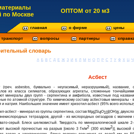
материалы
ОПТОМ от 20 м3
й по Москве
главная
о фирме
цены
транспорт
вопросы
партнеры
справк
оительный словарь
А
Б
В
Г
Д
Е
Ж
З
И
К
Л
М
Н
О
П
Р
С
Т
У
Ф
Х
Ц
Ч
Асбест
т
(греч. asbestos, буквально - неугасимый, неразрушимый), название,
лов из класса силикатов, образующих агрегаты, сложенные тончайшими
ют минералы двух групп - серпентина и амфибола, известные под названи
ные по атомной структуре. По химическому составу асбестовые минералы - 
я и натрия. Наибольшее значение имеет хризотил-асбест (95% всего использу
ил-асбест - минерал из группы серпентина, состав Mg
[Si
O
](OH)
; двухсл
6
4
10
8
мнекислородных тетраэдров, другой - из кислородных октаэдров с магнием (
вато-серый. Блеск шелковистый. Твердость по минералогической шкале 2-2
2
2
ют высокой прочностью на разрыв [около 3 Гн/м
(300 кгс/мм
)], высокой 
ят тепло и электричество. Длина волокон варьирует от долей мм до 50