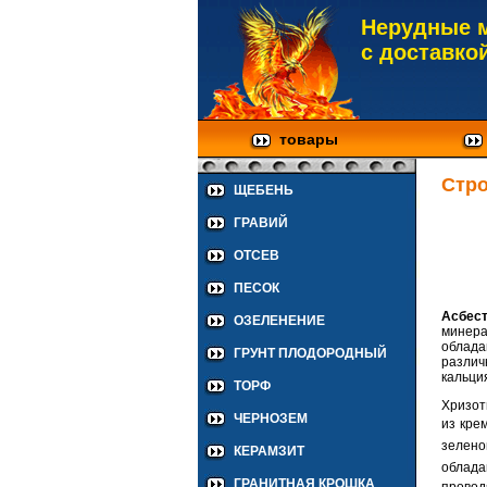
Нерудные 
с доставко
товары
Стр
ЩЕБЕНЬ
ГРАВИЙ
ОТСЕВ
ПЕСОК
Асбес
ОЗЕЛЕНЕНИЕ
минера
облада
ГРУНТ ПЛОДОРОДНЫЙ
различ
кальци
ТОРФ
Хризот
ЧЕРНОЗЕМ
из кре
зелено
КЕРАМЗИТ
облада
ГРАНИТНАЯ КРОШКА
провод