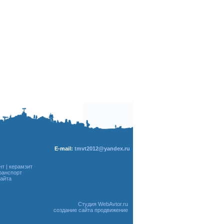
E-mail:
tmvt2012@yandex.ru
нт
|
керамзит
ранспорт
сайта
Студия WebAvtor.ru
создание сайта продвижение