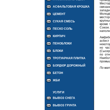
Местор
АСФАЛЬТОВАЯ КРОШКА
связан
западн
Молодё
ЦЕМЕНТ
местор
крупны
СУХАЯ СМЕСЬ
кроме 
Союзе.
ПЕСКО СОЛЬ
наполн
КИРПИЧ
Амфибо
асбест
ПЕНОБЛОКИ
некото
но ча
БЛОКИ
(Сысер
по отн
Наибо
ТРОТУАРНАЯ ПЛИТКА
промыш
БОРДЮР ДОРОЖНЫЙ
По ма
БЕТОН
ЖБИ
УСЛУГИ
ВЫВОЗ СНЕГА
ВЫВОЗ ГРУНТА