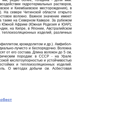
воздействии гидротермальных растворов,
ское и Киембаевское месторождения), в
е). На севере Читинской области открыто
естовое волокно. Важное значение имеют
а также на Северном Кавказе. За рубежом
 и Южной Африке (Южная Родезия и ЮАР);
ндии, на Кипре, в Японии, Австралийском
, теплоизоляционных изделий, различных
филлитом, крокидолитом и др.). Амфибол-
адиально-лучисто и беспорядочно. Волокна
ят от его состава. Длина волокон до 5 см,
фическим породам: в СССР - на Урале
сокой кислотоупорностью и устойчивостью
стойких и теплоизоляционных изделий.
ль. О методах добычи см. Асбестовая
сбест