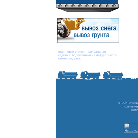
гранитные ступени, ритуальная
изделия, подоконники из натурального
камня под заказ
строительн
озелене
нов