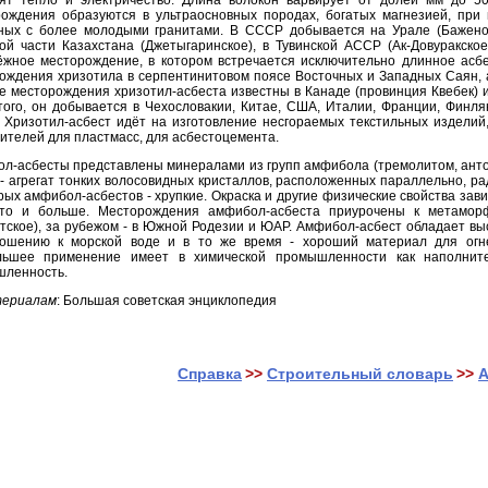
ождения образуются в ультраосновных породах, богатых магнезией, при 
ных с более молодыми гранитами. В СССР добывается на Урале (Баженов
ой части Казахстана (Джетыгаринское), в Тувинской АССР (Ак-Довуракско
жное месторождение, в котором встречается исключительно длинное асб
ождения хризотила в серпентинитовом поясе Восточных и Западных Саян, 
е месторождения хризотил-асбеста известны в Канаде (провинция Квебек)
того, он добывается в Чехословакии, Китае, США, Италии, Франции, Финля
 Хризотил-асбест идёт на изготовление несгораемых текстильных изделий
ителей для пластмасс, для асбестоцемента.
л-асбесты представлены минералами из групп амфибола (тремолитом, анто
 - агрегат тонких волосовидных кристаллов, расположенных параллельно, р
рых амфибол-асбестов - хрупкие. Окраска и другие физические свойства завис
сто и больше. Месторождения амфибол-асбеста приурочены к метамор
тское), за рубежом - в Южной Родезии и ЮАР. Амфибол-асбест обладает вы
ошению к морской воде и в то же время - хороший материал для огне
льшее применение имеет в химической промышленности как наполните
ленность.
териалам
: Большая советская энциклопедия
Справка
>>
Строительный словарь
>>
А