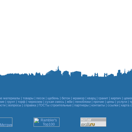
ые материалы
|
товары
|
песок
|
щебень
|
бетон
|
мрамор
|
кварц
|
гранит
|
кирпич
|
цеме
ние
|
грунт
|
торф
|
чернозем
|
сухая смесь
|
жби
|
пеноблоки
|
прочие
|
цены
|
услуги
|
т
ости
|
вопросы
|
справка
|
ГОСТы строительные
|
партнеры
|
контакты
|
ссылки
|
карта 