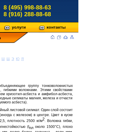
8 (495) 998-88-63
8 (916) 288-88-68
услуги
контакты
а
Ш
Щ
Э
Ю
Я
 объединяющее группу тонковолокнистых
, гибкими волокнами. Этими свойствами
ем хризотил-асбеста и амфибол-асбеста,
водные силикаты магния, железа и отчасти
емого асбеста).
ойный листовой силикат. Один слой состоит
иногда с железом) в центре. Цвет в куске
2
,5, плотность 2500 кг/м
. Волокна гибки,
огнестойкостью (t
около 1500°C), плохо
пл
 мм, редко более, толщина - доли мкм.