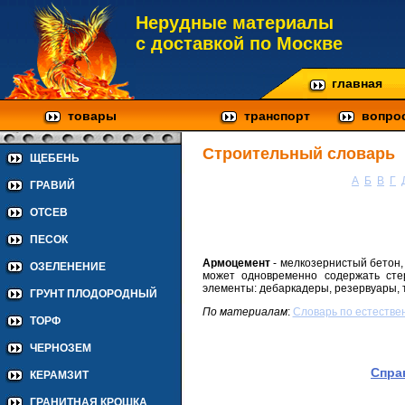
Нерудные материалы
с доставкой по Москве
главная
товары
транспорт
вопро
Строительный словарь
ЩЕБЕНЬ
А
Б
В
Г
ГРАВИЙ
ОТСЕВ
ПЕСОК
Армоцемент
- мелкозернистый бетон,
ОЗЕЛЕНЕНИЕ
может одновременно содержать ст
элементы: дебаркадеры, резервуары, т
ГРУНТ ПЛОДОРОДНЫЙ
По материалам
:
Cловарь по естестве
ТОРФ
ЧЕРНОЗЕМ
Спра
КЕРАМЗИТ
ГРАНИТНАЯ КРОШКА