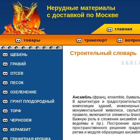
Нерудные материалы
с доставкой по Москве
главная
товары
транспорт
вопро
Строительный словарь
ЩЕБЕНЬ
А
Б
В
Г
ГРАВИЙ
ОТСЕВ
ПЕСОК
ОЗЕЛЕНЕНИЕ
Ансамбль
(франц. ensemble, буквальн
В архитектуре и градостроительст
ГРУНТ ПЛОДОРОДНЫЙ
композиции зданий, инженерны
монументальной живописи, скульп
ТОРФ
правило, включаются элементы благоу
Важную роль в сложении ансамбля и
ЧЕРНОЗЕМ
водоёмы и пр.). Построение архи
пространственного решения градос
КЕРАМЗИТ
ритма и модуля образующих ансамбл
ГРАНИТНАЯ КРОШКА