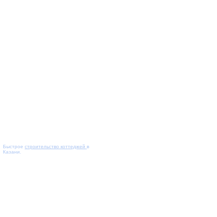
Быстрое
строительство коттеджей
в
Казани.