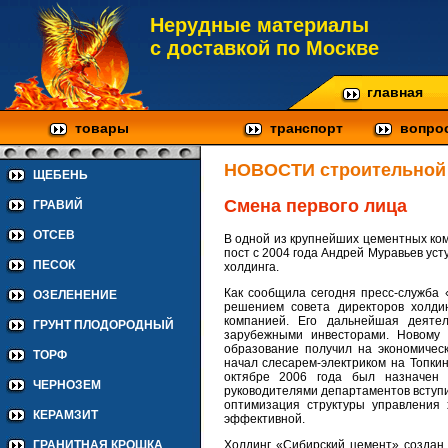
Нерудные материалы
с доставкой по Москве
главная
товары
транспорт
вопро
НОВОСТИ строительной
ЩЕБЕНЬ
Смена первого лица
ГРАВИЙ
ОТСЕВ
В одной из крупнейших цементных ком
пост с 2004 года Андрей Муравьев ус
ПЕСОК
холдинга.
Как сообщила сегодня пресс-служба 
ОЗЕЛЕНЕНИЕ
решением совета директоров холди
компанией. Его дальнейшая деятел
ГРУНТ ПЛОДОРОДНЫЙ
зарубежными инвесторами. Новому 
образование получил на экономическ
ТОРФ
начал слесарем-электриком на Топкин
октябре 2006 года был назначен 
ЧЕРНОЗЕМ
руководителями департаментов вступи
оптимизация структуры управления 
КЕРАМЗИТ
эффективной.
Холдинг «Сибирский цемент» создан в
ГРАНИТНАЯ КРОШКА