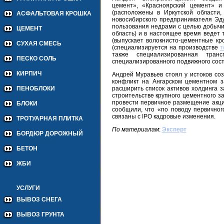
цемент», «Красноярский цемент» и
(расположены в Иркутской области
АСФАЛЬТОВАЯ КРОШКА
новосибирского предпринимателя Эду
пользования недрами с целью добычи 
ЦЕМЕНТ
область) и в настоящее время ведет 
(выпускает волокнисто-цементные к
СУХАЯ СМЕСЬ
(специализируется на производстве
т
также специализированная тран
ПЕСКО СОЛЬ
специализированного подвижного сост
КИРПИЧ
Андрей Муравьев стоял у истоков соз
конфликт на Ангарском цементном з
расширить список активов холдинга з
ПЕНОБЛОКИ
строительстве крупного цементного з
провести первичное размещение акци
БЛОКИ
сообщили, что «по поводу первичног
связаны с IPO кадровые изменения.
ТРОТУАРНАЯ ПЛИТКА
По материалам
:
Эксперт
БОРДЮР ДОРОЖНЫЙ
БЕТОН
ЖБИ
УСЛУГИ
ВЫВОЗ СНЕГА
ВЫВОЗ ГРУНТА